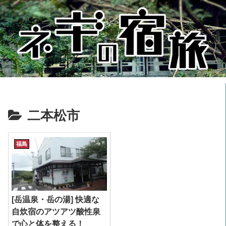
二本松市
福島
[岳温泉・岳の湯] 快適な
自炊宿のアツアツ酸性泉
で心と体を整える！