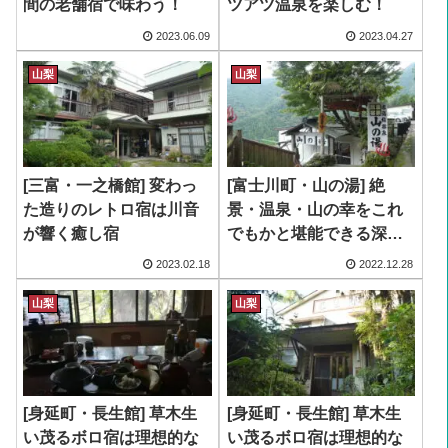
間の老舗宿で味わう！
ツアツ温泉を楽しむ！
2023.06.09
2023.04.27
山梨
山梨
[三富・一之橋館] 変わっ
[富士川町・山の湯] 絶
た造りのレトロ宿は川音
景・温泉・山の幸をこれ
が響く癒し宿
でもかと堪能できる深山
の温泉宿を堪能す！
2023.02.18
2022.12.28
山梨
山梨
[身延町・長生館] 草木生
[身延町・長生館] 草木生
い茂るボロ宿は理想的な
い茂るボロ宿は理想的な