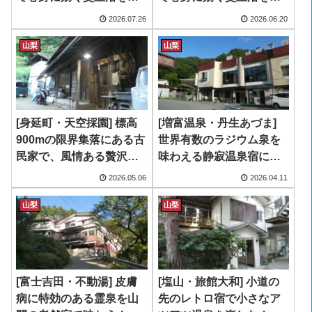
わう！〜2日目〜
わう！〜1日目〜
2026.07.26
2026.06.20
山梨
山梨
[身延町・天空採園] 標高
[増富温泉・丹生あづま]
900mの限界集落にある古
世界有数のラジウム泉を
民家で、風情ある贅沢な
味わえる静寂温泉宿に泊
時間を味わう一晩！
まる！
2026.05.06
2026.04.11
山梨
山梨
[富士吉田・不動湯] 皮膚
[塩山・旅館大和] 小道の
病に特効のある霊泉を山
先のレトロ宿で小さなア