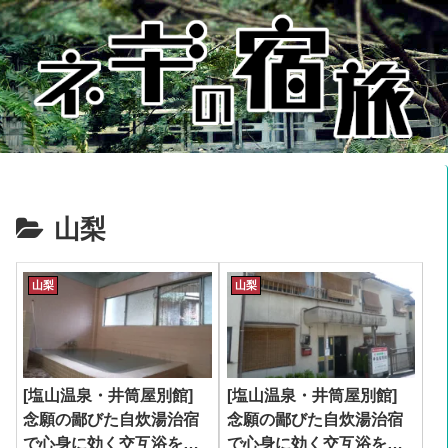
山梨
山梨
山梨
[塩山温泉・井筒屋別館]
[塩山温泉・井筒屋別館]
念願の鄙びた自炊湯治宿
念願の鄙びた自炊湯治宿
で心身に効く交互浴を味
で心身に効く交互浴を味