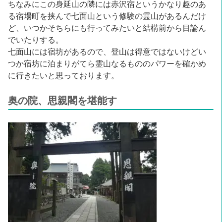
ちなみにこの身延山の隣には赤沢宿というかなり趣のあ
る宿場町を挟んで七面山という修験の霊山があるんだけ
ど、いつかそちらにも行ってみたいと結構前から目論ん
でいたりする。
七面山には宿坊があるので、登山は得意ではないけどい
つか宿坊に泊まりがてら霊山なるもののパワーを確かめ
に行きたいと思っております。
奥の院、思親閣を堪能す