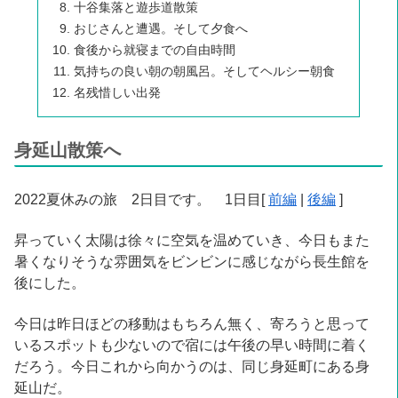
十谷集落と遊歩道散策
おじさんと遭遇。そして夕食へ
食後から就寝までの自由時間
気持ちの良い朝の朝風呂。そしてヘルシー朝食
名残惜しい出発
身延山散策へ
2022夏休みの旅 2日目です。 1日目[
前編
|
後編
]
昇っていく太陽は徐々に空気を温めていき、今日もまた
暑くなりそうな雰囲気をビンビンに感じながら長生館を
後にした。
今日は昨日ほどの移動はもちろん無く、寄ろうと思って
いるスポットも少ないので宿には午後の早い時間に着く
だろう。今日これから向かうのは、同じ身延町にある身
延山だ。