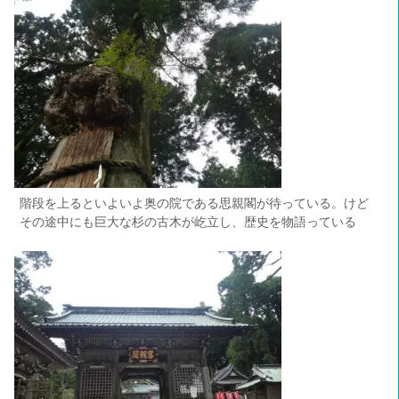
階段を上るといよいよ奥の院である思親閣が待っている。けど
その途中にも巨大な杉の古木が屹立し、歴史を物語っている