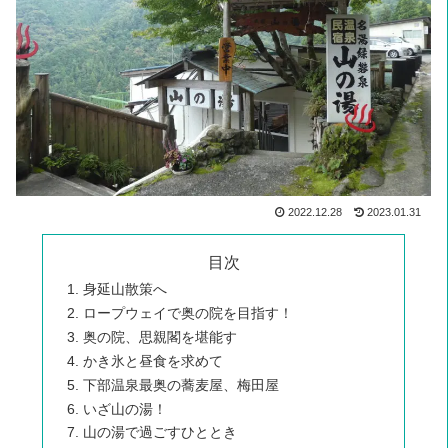
2022.12.28
2023.01.31
目次
身延山散策へ
ロープウェイで奥の院を目指す！
奥の院、思親閣を堪能す
かき氷と昼食を求めて
下部温泉最奥の蕎麦屋、梅田屋
いざ山の湯！
山の湯で過ごすひととき