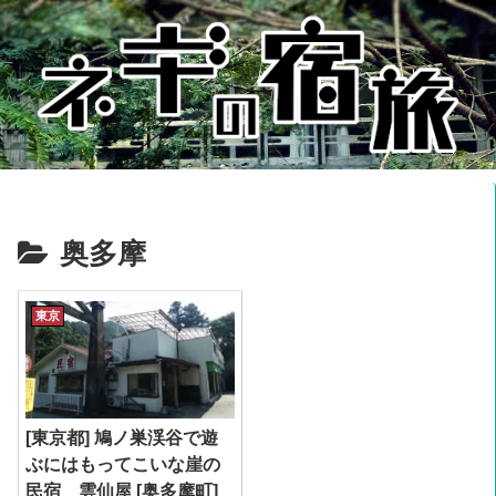
奥多摩
東京
[東京都] 鳩ノ巣渓谷で遊
ぶにはもってこいな崖の
民宿 雲仙屋 [奥多摩町]