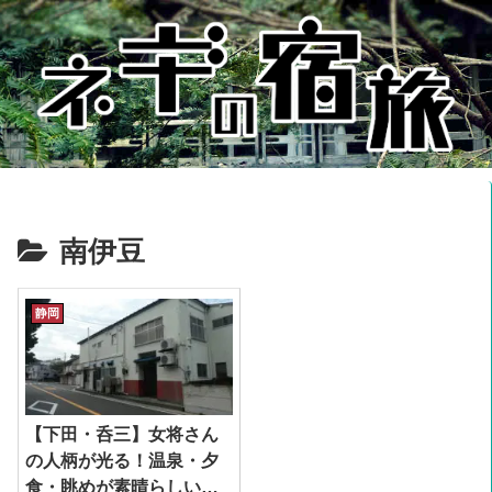
南伊豆
静岡
【下田・呑三】女将さん
の人柄が光る！温泉・夕
食・眺めが素晴らしい居