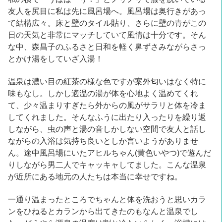
友人を尻目に私は先に風呂場へ。風呂場は奥行きがあっ
て結構広々。床と壁のタイル貼り、さらに壁の青がこの
日の天気と非常にマッチしていて風情は十分です。そん
な中、森昌子のふるさと日和を軽く鼻ずさみながらさっ
とかけ湯をしていざ入湯！
温泉は濃い目の紅茶の様な色ですが案外匂いはなく特に
味もなし。しかし適温の湯が体を心地よく温めてくれ
て、少々温まりすぎたら外からの風がサラリと体を冷ま
してくれました。そんなふうに出たり入ったりを繰り返
しながら、虫の声と湯の音しかしない空間で友人と話し
ながらの入浴は気持ち良いとしか言いようがありませ
ん。途中風呂場にいたアヒルちゃん(黄色いやつ)で遊んだ
りしながら男二人でキャッキャしてました。こんな温泉
が近所にある地元の人たちは本当に幸せですね。
一通り温まったところでちゃんと体を洗おうと思いカラ
ンをひねるとカランから出てきたのもなんと温泉でし