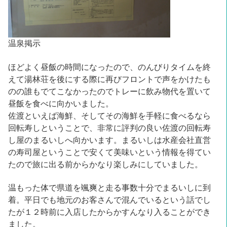
温泉掲示
ほどよく昼飯の時間になったので、のんびりタイムを終
えて湯林荘を後にする際に再びフロントで声をかけたも
のの誰もでてこなかったのでトレーに飲み物代を置いて
昼飯を食べに向かいました。
佐渡といえば海鮮、そしてその海鮮を手軽に食べるなら
回転寿しということで、非常に評判の良い佐渡の回転寿
し屋のまるいしへ向かいます。まるいしは水産会社直営
の寿司屋ということで安くて美味いという情報を得てい
たので旅に出る前からかなり楽しみにしていました。
温もった体で県道を颯爽と走る事数十分でまるいしに到
着。平日でも地元のお客さんで混んでいるという話でし
たが１２時前に入店したからかすんなり入ることができ
ました。