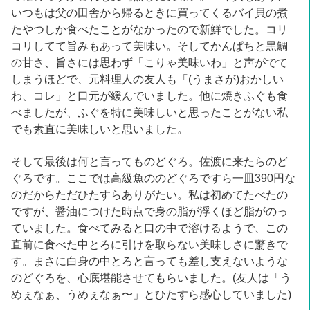
いつもは父の田舎から帰るときに買ってくるバイ貝の煮
たやつしか食べたことがなかったので新鮮でした。コリ
コリしてて旨みもあって美味い。そしてかんぱちと黒鯛
の甘さ、旨さには思わず「こりゃ美味いわ」と声がでて
しまうほどで、元料理人の友人も「(うまさが)おかしい
わ、コレ」と口元が緩んでいました。他に焼きふぐも食
べましたが、ふぐを特に美味しいと思ったことがない私
でも素直に美味しいと思いました。
そして最後は何と言ってものどぐろ。佐渡に来たらのど
ぐろです。ここでは高級魚ののどぐろですら一皿390円な
のだからただひたすらありがたい。私は初めてたべたの
ですが、醤油につけた時点で身の脂が浮くほど脂がのっ
ていました。食べてみると口の中で溶けるようで、この
直前に食べた中とろに引けを取らない美味しさに驚きで
す。まさに白身の中とろと言っても差し支えないような
のどぐろを、心底堪能させてもらいました。(友人は「う
めぇなぁ、うめぇなぁ〜」とひたすら感心していました)