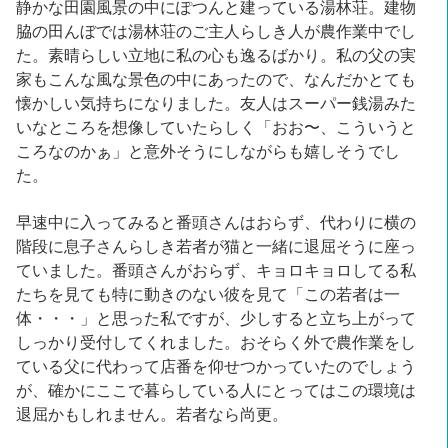
静かな田園風景の中にぽつんと建っている湯林荘。建物
脇の田んぼでは湯林荘のご主人らしき人が農作業中でし
た。素晴らしい立地に私の心も逸るばかり。私の父の実
家もこんな風な景色の中にあったので、なんだかとても
懐かしい気持ちになりました。友人はスーパー銭湯みた
いなところを想像していたらしく「おお〜、こういうと
ころなのかぁ」と意外そうにしながらも嬉しそうでし
た。
早速中に入ってみると番頭さんはおらず、代わりに横の
階段に息子さんらしき若者が猫と一緒に退屈そうに座っ
ていました。番頭さんがおらず、キョロキョロしてる私
たちを見ても特に動きのない彼を見て「この若者は一
体・・・」と思った私ですが、少しすると立ち上がって
しっかり受付してくれました。おそらく外で農作業をし
ている父に代わって店番を仰せつかっていたのでしょう
が、確かにここで暮らしている人にとってはこの環境は
退屈かもしれません。若者なら尚更。