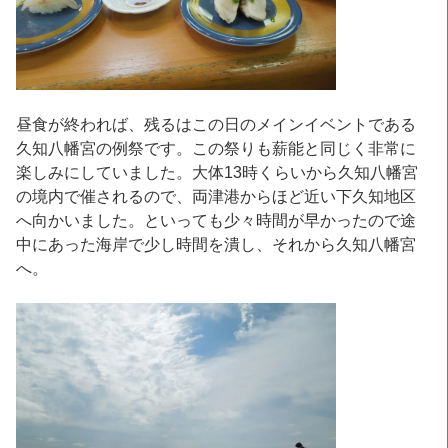
昼食が終われば、残るはこの日のメインイベントである
久知八幡宮の例祭です。この祭りも薪能と同じく非常に
楽しみにしていました。大体13時くらいから久知八幡宮
の境内で催されるので、両津港からほど近い下久知地区
へ向かいました。といっても少々時間が早かったので途
中にあった海岸で少し時間を潰し、それから久知八幡宮
へ。