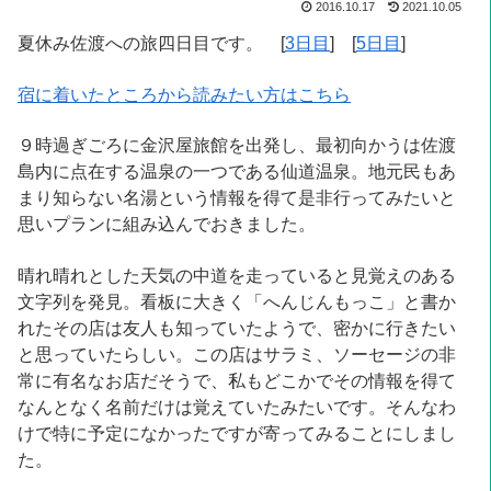
2016.10.17
2021.10.05
夏休み佐渡への旅四日目です。 [
3日目
] [
5日目
]
宿に着いたところから読みたい方はこちら
９時過ぎごろに金沢屋旅館を出発し、最初向かうは佐渡
島内に点在する温泉の一つである仙道温泉。地元民もあ
まり知らない名湯という情報を得て是非行ってみたいと
思いプランに組み込んでおきました。
晴れ晴れとした天気の中道を走っていると見覚えのある
文字列を発見。看板に大きく「へんじんもっこ」と書か
れたその店は友人も知っていたようで、密かに行きたい
と思っていたらしい。この店はサラミ、ソーセージの非
常に有名なお店だそうで、私もどこかでその情報を得て
なんとなく名前だけは覚えていたみたいです。そんなわ
けで特に予定になかったですが寄ってみることにしまし
た。