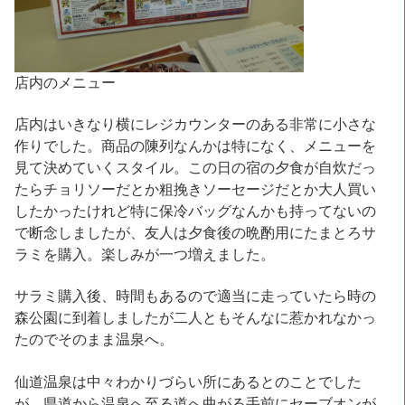
店内のメニュー
店内はいきなり横にレジカウンターのある非常に小さな
作りでした。商品の陳列なんかは特になく、メニューを
見て決めていくスタイル。この日の宿の夕食が自炊だっ
たらチョリソーだとか粗挽きソーセージだとか大人買い
したかったけれど特に保冷バッグなんかも持ってないの
で断念しましたが、友人は夕食後の晩酌用にたまとろサ
ラミを購入。楽しみが一つ増えました。
サラミ購入後、時間もあるので適当に走っていたら時の
森公園に到着しましたが二人ともそんなに惹かれなかっ
たのでそのまま温泉へ。
仙道温泉は中々わかりづらい所にあるとのことでした
が、県道から温泉へ至る道へ曲がる手前にセーブオンが