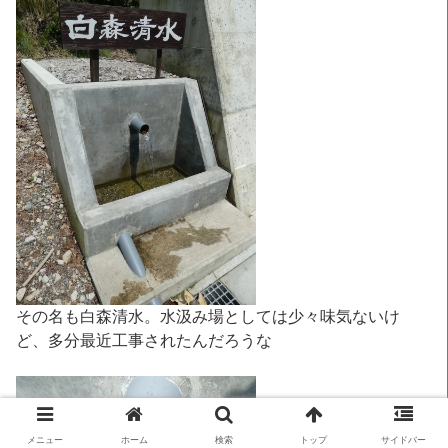
その名も白森清水。水汲み場としては少々味気ないけ
ど、多分最近工事されたんだろうな
メニュー
ホーム
検索
トップ
サイドバー