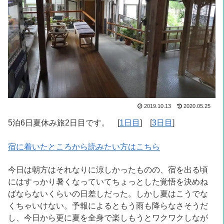
2019.10.13
2020.05.25
5泊6日夏休み旅2日目です。 [
1日目
] [
3日目
]
宿に着いたところから読みたい方はこちら
今日は朝方はそれなりに涼しかったものの、宿を出る頃
にはすっかり暑くなっていてちょっとした覚悟を決めね
ばならないくらいの日差しだった。しかし夏はこうでな
くちゃいけない。予報によるともう雨も降らなさそうだ
し、今日から更に夏を全身で楽しもうとワクワクしなが