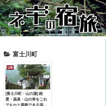
富士川町
山梨
[富士川町・山の湯] 絶
景・温泉・山の幸をこれ
でもかと堪能できる深山