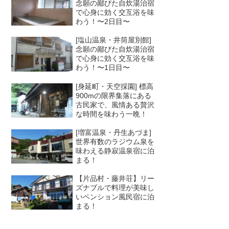
念願の鄙びた自炊湯治宿
で心身に効く交互浴を味
わう！〜2日目〜
[塩山温泉・井筒屋別館]
念願の鄙びた自炊湯治宿
で心身に効く交互浴を味
わう！〜1日目〜
[身延町・天空採園] 標高
900mの限界集落にある
古民家で、風情ある贅沢
な時間を味わう一晩！
[増富温泉・丹生あづま]
世界有数のラジウム泉を
味わえる静寂温泉宿に泊
まる！
【片品村・藤井荘】リー
ズナブルで料理が美味し
いペンション風民宿に泊
まる！