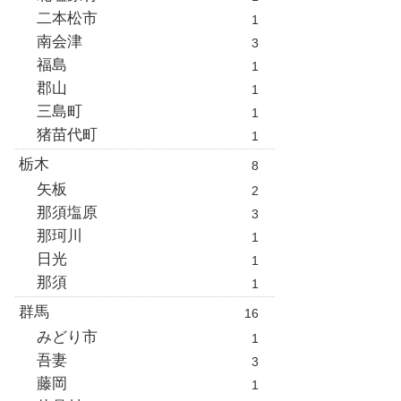
二本松市
1
南会津
3
福島
1
郡山
1
三島町
1
猪苗代町
1
栃木
8
矢板
2
那須塩原
3
那珂川
1
日光
1
那須
1
群馬
16
みどり市
1
吾妻
3
藤岡
1