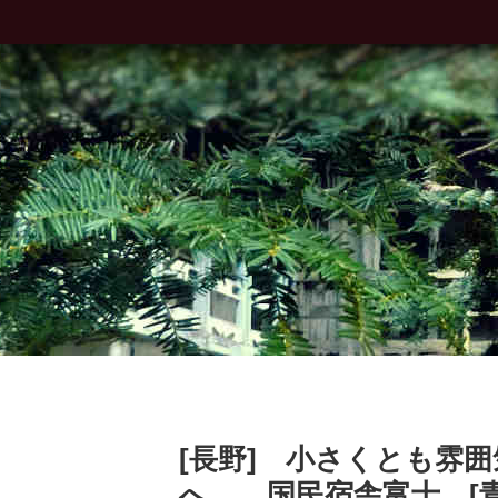
[長野] 小さくとも雰
へ。 国民宿舎富士 [青