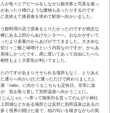
な人が色々とアピールをしながら観光客と写真を撮っ
社があったり櫓のような建物もあったりするのです
々に見終えて後昼食を求めて駅前へ向かいました。
いう鯉料理の店で昼食をとりたかったのですが残念な
ぐ横にある上田からあげセンターへ。おなかがすいて
思ったより多量のからあげがでてきました。大きめな
千切り＋ご飯と味噌汁という内容なのですが、からあ
も美味しかったです。席に置いてあって自由にたべら
の相性もよく大変気が利いてました。
べたのですがあまりそそられる場所もなく、とりあえ
た通りへ向かい(ただ通っただけで終わりました)、
屋「nabo」に向かうもこちらも定休日。非常に楽
たが、気を取り直して別所温泉へ向かうことに。
まじんじゃ)」へ寄って御朱印を貰ってのんびり神社
。上田城などがある場所とは反対に別所温泉はあるの
が多く視界の開けた道で、稲の匂いを嗅ぎながらの気