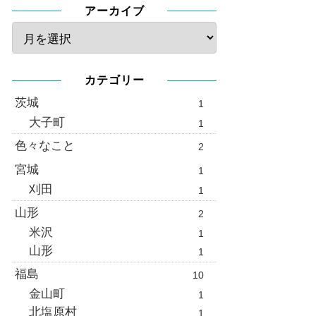
アーカイブ
カテゴリー
茨城
1
大子町
1
色々なこと
2
宮城
1
刈田
1
山形
2
米沢
1
山形
1
福島
10
金山町
1
北塩原村
1