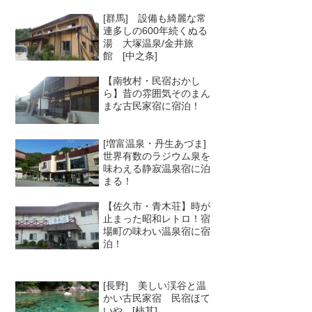
[群馬] 設備も綺麗な常
連多しの600年続くぬる
湯 大塚温泉/金井旅
館 [中之条]
【南牧村・民宿おかし
ら】昔の雰囲気そのまん
まな古民家宿に宿泊！
[増富温泉・丹生あづま]
世界有数のラジウム泉を
味わえる静寂温泉宿に泊
まる！
【佐久市・青木荘】時が
止まった昭和レトロ！宿
場町の味わい温泉宿に宿
泊！
[長野] 美しい渓谷と温
かい古民家宿 民宿ほて
いや [柿其]