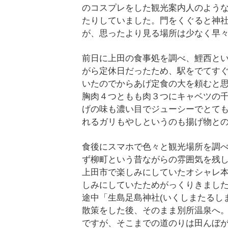
のコスプレをした観光案内人のよう
たりしていました。門をくぐると神
が、思ったより見る場所は少なく早
前日に上田の食事処を調べ、鯉西と
がら定休日だったため、駅をでてす
いたのでからあげ定食の大を頼むと
胸肉４つともも肉３つにキャベツの
げの味も濃い目でジューシーでとて
れるガリもやしというのも揚げ物と
食後にスマホで色々と観光場所を調
ず柳町という昔ながらの雰囲気を残し
上田市で楽しみにしていたオシャレ本
しみにしていたためがっくりきまし
途中「生島足島神社(いくしまたるし
散策をした後、そのまま別所温泉へ
ですが、そこまでの道のりは田んぼ