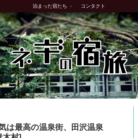
泊まった宿たち
コンタクト
囲気は最高の温泉街、田沢温泉
木村]