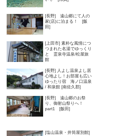
[長野] 遠山郷にて人の
家(店)に泊まる！ [飯
田]
[上田市] 素朴な風情につ
つまれた名湯でゆっくり
と 霊泉寺温泉/松屋旅
館
[長野] 人よし温泉よし居
心地よし！お部屋も広い
ゆったり宿 海ノ口温泉
/ 和泉館 [南佐久郡]
[長野] 遠山郷のお祭
り、御射山祭りへ！
part1 [飯田]
[塩山温泉・井筒屋別館]