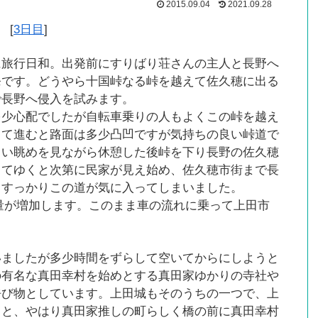
2015.09.04
2021.09.28
] [
3日目
]
に旅行日和。出発前にすりばり荘さんの主人と長野へ
発です。どうやら十国峠なる峠を越えて佐久穂に出る
で長野へ侵入を試みます。
多少心配でしたが自転車乗りの人もよくこの峠を越え
じて進むと路面は多少凸凹ですが気持ちの良い峠道で
しい眺めを見ながら休憩した後峠を下り長野の佐久穂
りてゆくと次第に民家が見え始め、佐久穂市街まで長
りすっかりこの道が気に入ってしまいました。
通量が増加します。このまま車の流れに乗って上田市
いましたが多少時間をずらして空いてからにしようと
の有名な真田幸村を始めとする真田家ゆかりの寺社や
呼び物としています。上田城もそのうちの一つで、上
うと、やはり真田家推しの町らしく橋の前に真田幸村