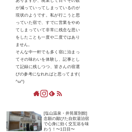
ありますが、廃業して日々その数
が減っていってしまっているのが
現状のようです。私が行こうと思
っていた宿で、すでに営業をやめ
てしまっていて非常に残念な思い
をしたことも一度や二度ではあり
ません。
そんな中一軒でも多く宿に泊まっ
てその味わいを体験し、記事とし
て記録に残しつつ、皆さんの宿選
びの参考になれればと思ってます(
^ω^)
[塩山温泉・井筒屋別館]
念願の鄙びた自炊湯治宿
で心身に効く交互浴を味
わう！〜1日目〜