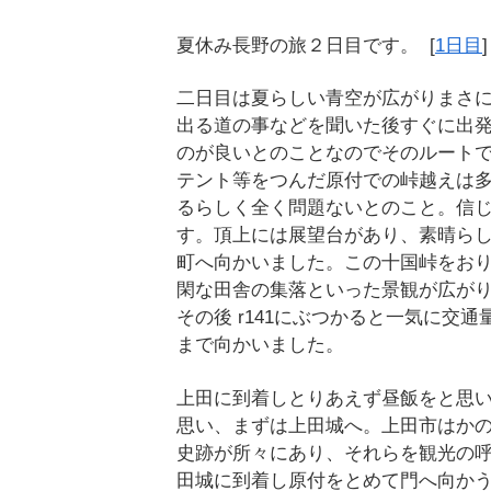
夏休み長野の旅２日目です。 [
1日目
二日目は夏らしい青空が広がりまさ
出る道の事などを聞いた後すぐに出
のが良いとのことなのでそのルート
テント等をつんだ原付での峠越えは
るらしく全く問題ないとのこと。信
す。頂上には展望台があり、素晴ら
町へ向かいました。この十国峠をお
閑な田舎の集落といった景観が広が
その後 r141にぶつかると一気に交
まで向かいました。
上田に到着しとりあえず昼飯をと思
思い、まずは上田城へ。上田市はか
史跡が所々にあり、それらを観光の
田城に到着し原付をとめて門へ向か